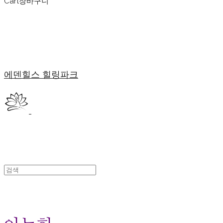
Cart
장바구니
에덴힐스 힐링파크