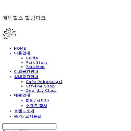
에덴힐스 힐링파크
HOME
이용안내
Guide
Park Story
Park Map
야외공간안내
실내공간안내
Cafe (Albero241)
Off-line Shop
One-day Class
대관안내
회의/세미나
소규모 행사
브랜드소개
문의/오시는길