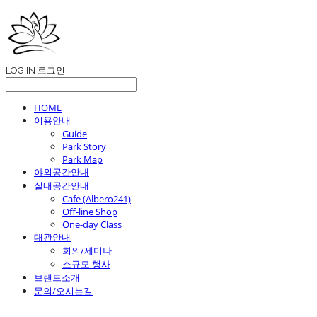
LOG IN
로그인
HOME
이용안내
Guide
Park Story
Park Map
야외공간안내
실내공간안내
Cafe (Albero241)
Off-line Shop
One-day Class
대관안내
회의/세미나
소규모 행사
브랜드소개
문의/오시는길