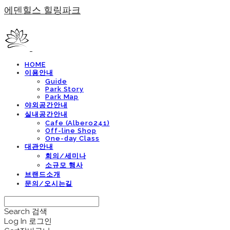
에덴힐스 힐링파크
HOME
이용안내
Guide
Park Story
Park Map
야외공간안내
실내공간안내
Cafe (Albero241)
Off-line Shop
One-day Class
대관안내
회의/세미나
소규모 행사
브랜드소개
문의/오시는길
Search
검색
Log In
로그인