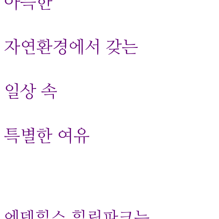
아늑한
자연환경에서 갖는
일상 속
특별한 여유
에덴힐스 힐링파크는 ,