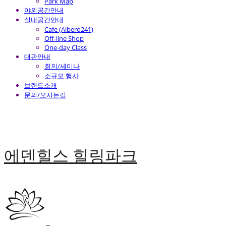
Park Map
야외공간안내
실내공간안내
Cafe (Albero241)
Off-line Shop
One-day Class
대관안내
회의/세미나
소규모 행사
브랜드소개
문의/오시는길
에덴힐스 힐링파크