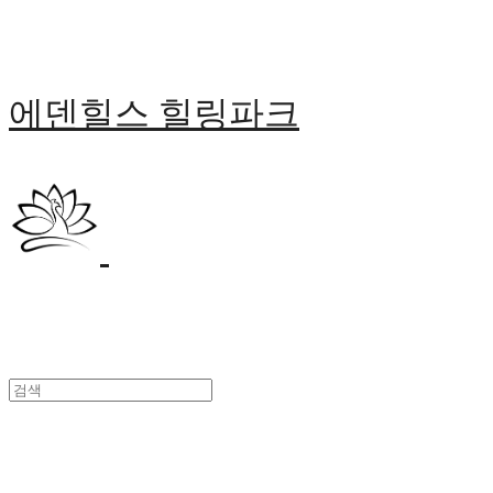
에덴힐스 힐링파크