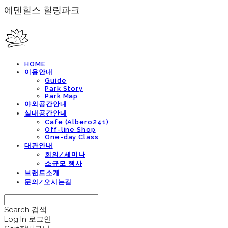
에덴힐스 힐링파크
HOME
이용안내
Guide
Park Story
Park Map
야외공간안내
실내공간안내
Cafe (Albero241)
Off-line Shop
One-day Class
대관안내
회의/세미나
소규모 행사
브랜드소개
문의/오시는길
Search
검색
Log In
로그인