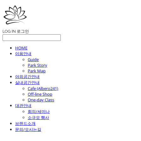
LOG IN
로그인
HOME
이용안내
Guide
Park Story
Park Map
야외공간안내
실내공간안내
Cafe (Albero241)
Off-line Shop
One-day Class
대관안내
회의/세미나
소규모 행사
브랜드소개
문의/오시는길