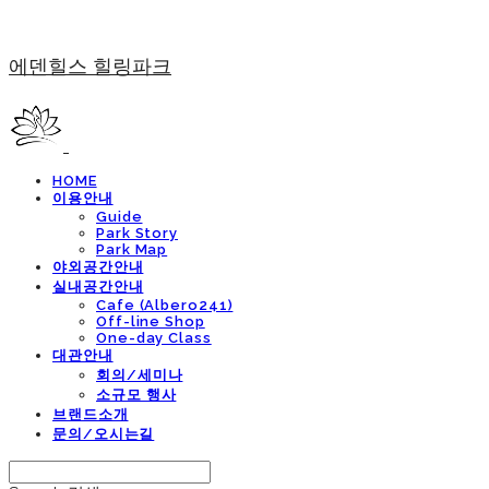
에덴힐스 힐링파크
HOME
이용안내
Guide
Park Story
Park Map
야외공간안내
실내공간안내
Cafe (Albero241)
Off-line Shop
One-day Class
대관안내
회의/세미나
소규모 행사
브랜드소개
문의/오시는길